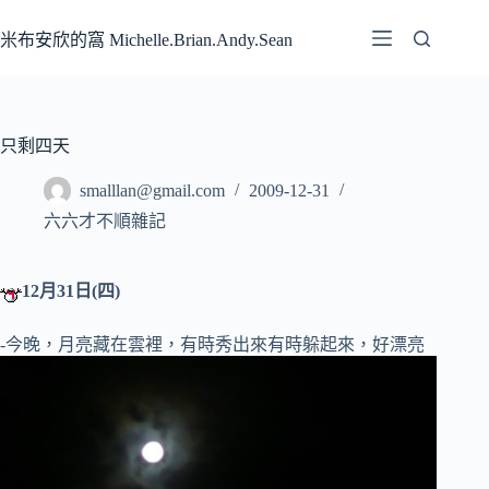
跳
至
米布安欣的窩 Michelle.Brian.Andy.Sean
主
要
內
容
只剩四天
smalllan@gmail.com
2009-12-31
六六才不順雜記
12月31日(四)
-今晚，月亮藏在雲裡，有時秀出來有時躲起來，好漂亮