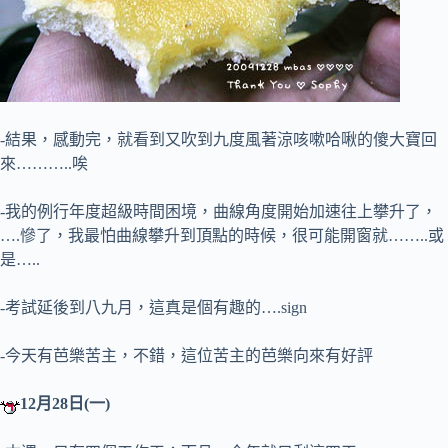
-結果，感動完，就看到又吹到九度風著涼咳嗽哈啾的傻大寶回
來………..唉
-我的例行年度超級時間困境，曲線角度開始加速往上攀升了，
….慘了，我最怕曲線攀升到頂點的時候，很可能開窗就……..或
是…..
-考試延後到八九月，這真是個有趣的….sign
-今天有芭樂苦主，不錯，這位苦主的芭樂向來有好評
12月28日(一)