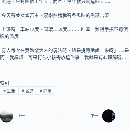
-本週，只有四個工作天；而且，今年就只剩這四天….
-今天有美女當苦主，感謝熱騰騰有冬瓜味的黑糖吉茶
-上班時，車站12度、圓環…..9度………哇塞，難得手指不聽使
喚的溫度
-有人每次在我勉懷大人的玩法時，總是挑釁地說「來呀」….是
阿，我超想，可是打包小孩寄放這件事，我就是有心理障礙….
索引
#
生活
#
省思
#
同事
上一
下一