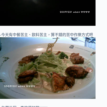
-今天有中餐苦主、飲料苦主，算不錯的苦中作樂方式吧