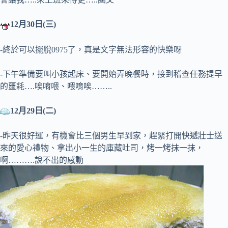
12月30日(三)
-終於可以擺脫0975了，真是文字無法形容的快樂呀
-下午準備要叫小孩起床、要開始弄晚餐時，接到稽查任務提早
的噩耗….唉唷喂、喂唷唉……..
12月29日(二)
-昨天很好運，有機會比三個男生早到家，趕緊打開快遞壯士送
來的愛心禮物、拿出小一生的庫藏吐司，烤一烤抹一抹，
啊……….說不出的感動