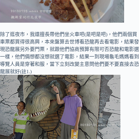
除了逛夜市，我還擅長帶他們坐火車吧(是吧是吧)，他們兩個買
車票都買得很高興，本來盤算去世博看恐龍再去看電影，結果發
現恐龍展另外要門票，就跟他們協商預算有限可否恐龍和電影選
一樣，他們倆想都沒想就選了電影，結果一到現場龜毛媽媽看到
導覽人員是穿著和服，當下立刻改變主意問他們要不要直接去恐
龍展就好(註1.)