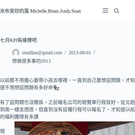
跳
至
米布安欣的窩 Michelle.Brian.Andy.Sean
主
要
內
容
七月KPI有達標吧
smalllan@gmail.com
2013-08-01
想做很多事的2013
以前都不用擔心要帶小孩去哪裡，一直到自己要想這問題，才知
道不用想這問題有多好命
有了這問題也沒關係，之前報名公司的遊覽車行程就好，從北跑
到南一樣走透透，但直到沒有這種行程可以報名了，才知道以前
的福利團隊有多讚
現