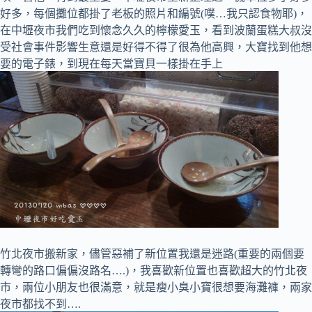
好多，每個攤位都掛了老板的照片和編號(噗…我只認食物耶)，
在中壢夜市我們吃到懷念久久的檸檬愛玉，看到波蘭蛋糕大叔沒
受社會事件影響生意還是好得不得了很為他高興，大寶找到他想
要的電子錶，到現在每天當寶貝一樣掛在手上
竹北夜市搬新家，儘管惡補了新位置我還是迷路(重要的兩個要
轉彎的路口偏偏沒路名….)，我喜歡新位置也喜歡超大的竹北夜
市，兩位小朋友也很滿意，就是瘦小臭小寶很想要海灘褲，兩家
夜市都找不到….