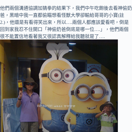
他們兩個溝通協調加猜拳的結果下，我們中午吃飽後去看神偷奶
爸，黑暗中我一直都偷瞄想看怪獸大學卻輸給哥哥的小寶(註
2.)，他還是有看得笑出來，所以….兩個人都應該愛看吧，倒是
回到家我忍不住開口「神偷奶爸倒底是哪一位….」，他們兩個
很不能置信地看著我又很認真解釋給我聽就是了….