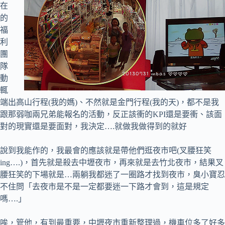
在
的
福
利
團
隊
動
輒
端出高山行程(我的媽)、不然就是金門行程(我的天)，都不是我
跟那弱咖兩兄弟能報名的活動，反正該衝的KPI還是要衝、該面
對的現實還是要面對，我決定….就做我做得到的就好
說到我能作的，我最會的應該就是帶他們逛夜市吧(叉腰狂笑
ing….)，首先就是殺去中壢夜市，再來就是去竹北夜市，結果叉
腰狂笑的下場就是…兩躺我都迷了一圈路才找到夜市，臭小寶忍
不住問「去夜市是不是一定都要迷一下路才會到，這是規定
嗎….」
唉，管他，有到最重要，中壢夜市重新整理過，機車位多了好多