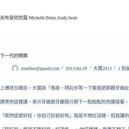
跳
至
主
米布安欣的窩 Michelle.Brian.Andy.Sean
要
內
容
下一代的問題
smalllan@gmail.com
2013-04-29
大寶2013
1 則
上禮拜五睡前，大寶說「馬麻，拜託你等一下幫我把那顆牙齒扯
通常他這樣講，表示牙齒跟牙齦間只剩下一點點點的肉連接著，
「既然這麼好拉，你自己拉就好啦」我是不想拉沒錯，但我講的