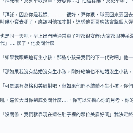
「拜託啦，我就不敢拉嘛，好恐怖….」他這樣講，我更不想了
「拜託，因為你是我媽」………很好，算你狠，球丟回來丟回去
時候小寶去哪了，應該叫他拉才對，這樣他哥哥應該會整個人彈
也是同一天吧，早上出門時通常車子裡都很安靜(大家都眼神呆
代」…..慘了，他要問什麼
「如果我跟底迪有生小孩，那些小孩是我們的下一代對吧」他一
「那如果我沒有結婚沒有生小孩，剛好底迪也不結婚沒生小孩，
「可是還有葛格和美眉對吧，但如果他們不結婚不生小孩，你們
吼，這位大哥你到底要問什麼….，你可以先擔心你的月考、你的
「沒關係，我們就靠現在還在肚子裡的那位美眉好嗎」我決定終