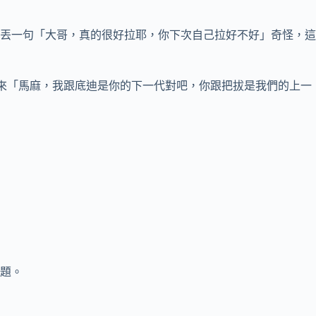
」
丟一句「大哥，真的很好拉耶，你下次自己拉好不好」奇怪，這
天來「馬麻，我跟底迪是你的下一代對吧，你跟把拔是我們的上一
題。