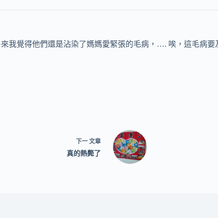
多來我覺得他們還是沾染了媽媽愛緊張的毛病，…. 唉，這毛病
下一
文章
真的熱斃了