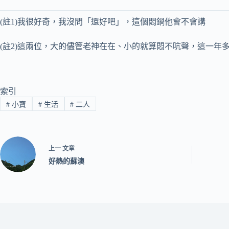
(註1)我很好奇，我沒問「還好吧」，這個悶鍋他會不會講
(註2)這兩位，大的儘管老神在在、小的就算悶不吭聲，這一年
索引
#
小寶
#
生活
#
二人
上一
文章
好熱的蘇澳