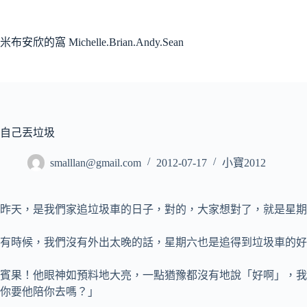
跳
至
主
米布安欣的窩 Michelle.Brian.Andy.Sean
要
內
容
自己丟垃圾
smalllan@gmail.com
2012-07-17
小寶2012
昨天，是我們家追垃圾車的日子，對的，大家想對了，就是星期
有時候，我們沒有外出太晚的話，星期六也是追得到垃圾車的好
賓果！他眼神如預料地大亮，一點猶豫都沒有地說「好啊」，我
你要他陪你去嗎？」