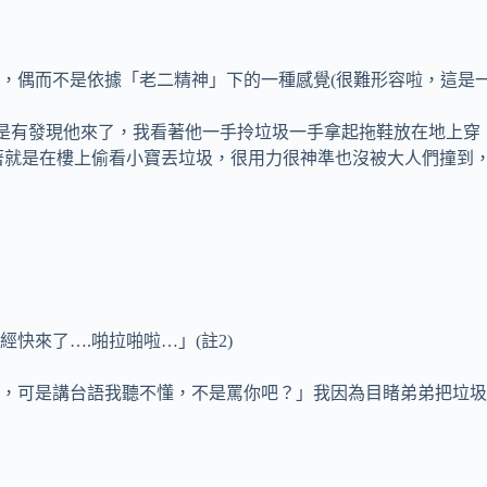
，偶而不是依據「老二精神」下的一種感覺(很難形容啦，這是一
還是有發現他來了，我看著他一手拎垃圾一手拿起拖鞋放在地上穿
著就是在樓上偷看小寶丟垃圾，很用力很神準也沒被大人們撞到
快來了….啪拉啪啦…」(註2)
，可是講台語我聽不懂，不是罵你吧？」我因為目睹弟弟把垃圾