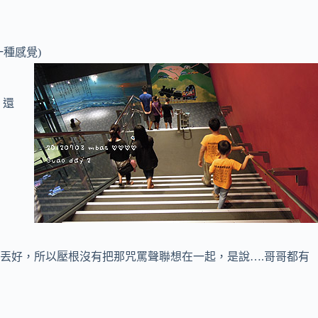
種感覺)
，還
丟好，所以壓根沒有把那咒罵聲聯想在一起，是說….哥哥都有