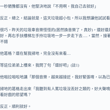
一秒猶豫都沒有，他堅決地說「不用啊，我自己去就好」
反正，總之，結論就是，這天垃圾超小包，所以我想讓他試試看
很巧，昨天的垃圾車音樂怪怪的(居然換音樂了，真妙)，還好
好，再右手扶樓梯左手拎垃圾地一步一步走下去….，當然，接
不錯
他葛格？還在幫我掃地，完全沒有來看…
等這位弟弟上樓來，我問了句「還好吧」(註1)
他啪拉啪啦地講「那個音樂，越來越接近，我好緊張唷，以為已經
掃地的葛格走出來「我聽到有人罵垃圾沒丟好之類的，好大聲唷
看好戲的慾望嗎？
反正，順利就好。