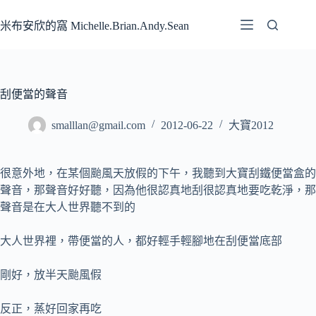
跳
至
米布安欣的窩 Michelle.Brian.Andy.Sean
主
要
內
容
刮便當的聲音
smalllan@gmail.com
2012-06-22
大寶2012
很意外地，在某個颱風天放假的下午，我聽到大寶刮鐵便當盒的
聲音，那聲音好好聽，因為他很認真地刮很認真地要吃乾淨，那
聲音是在大人世界聽不到的
大人世界裡，帶便當的人，都好輕手輕腳地在刮便當底部
剛好，放半天颱風假
反正，蒸好回家再吃