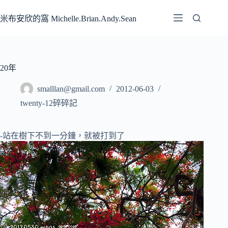
跳
至
米布安欣的窩 Michelle.Brian.Andy.Sean
主
要
內
容
20年
smalllan@gmail.com
2012-06-03
twenty-12碎碎記
-站在樹下不到一分鐘，就被打到了