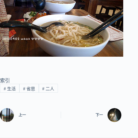
索引
#
生活
#
省思
#
二人
上一
下一