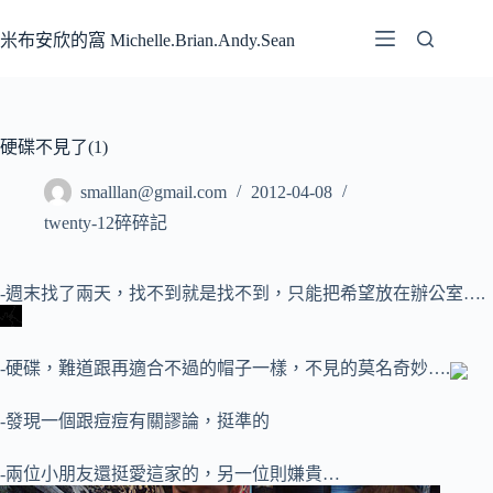
跳
至
米布安欣的窩 Michelle.Brian.Andy.Sean
主
要
內
容
硬碟不見了(1)
smalllan@gmail.com
2012-04-08
twenty-12碎碎記
-週末找了兩天，找不到就是找不到，只能把希望放在辦公室….
-硬碟，難道跟再適合不過的帽子一樣，不見的莫名奇妙….
-發現一個跟痘痘有關謬論，挺準的
-兩位小朋友還挺愛這家的，另一位則嫌貴…