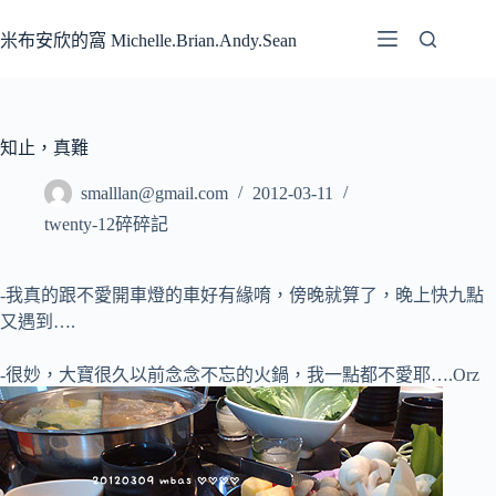
跳
至
米布安欣的窩 Michelle.Brian.Andy.Sean
主
要
內
容
知止，真難
smalllan@gmail.com
2012-03-11
twenty-12碎碎記
-我真的跟不愛開車燈的車好有緣唷，傍晚就算了，晚上快九點
又遇到….
-很妙，大寶很久以前念念不忘的火鍋，我一點都不愛耶….Orz