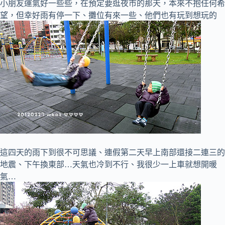
小朋友運氣好一些些，在預定要逛夜市的那天，本來不抱任何希
望，但幸好雨有停一下、攤位有來一些、他們也有玩到想玩的
這四天的雨下到很不可思議、連假第二天早上南部還接二連三的
地震、下午換東部…天氣也冷到不行、我很少一上車就想開暖
氣…