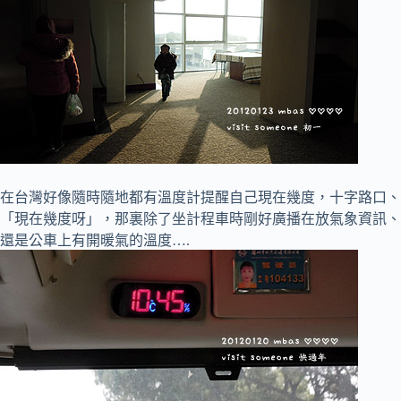
在台灣好像隨時隨地都有溫度計提醒自己現在幾度，十字路口、
「現在幾度呀」，那裏除了坐計程車時剛好廣播在放氣象資訊、
還是公車上有開暖氣的溫度….