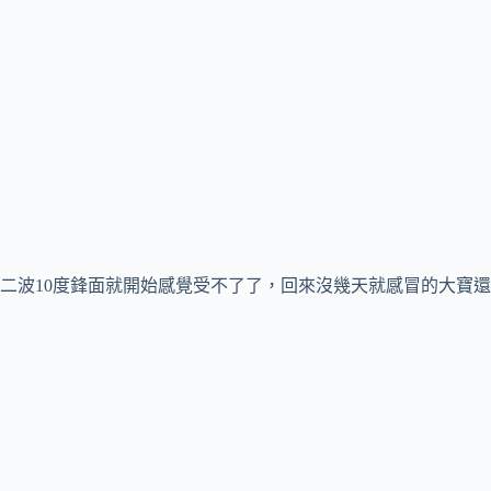
二波10度鋒面就開始感覺受不了了，回來沒幾天就感冒的大寶還