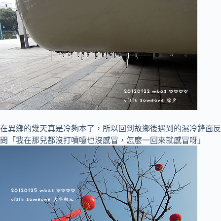
在異鄉的幾天真是冷夠本了，所以回到故鄉後遇到的濕冷鋒面反
問「我在那兒都沒打噴嚏也沒感冒，怎麼一回來就感冒呀」