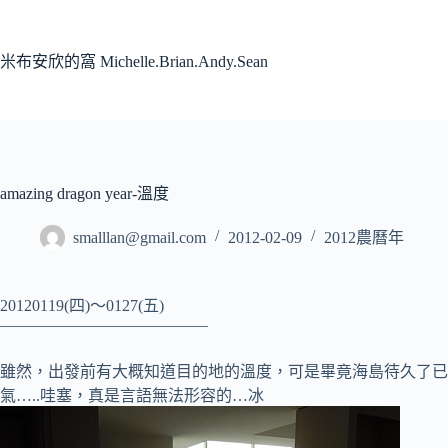
跳
至
主
米布安欣的窩 Michelle.Brian.Andy.Sean
要
內
容
amazing dragon year-溫度
smalllan@gmail.com
2012-02-09
2012農曆年
20120119(四)～0127(五)
—————————————
雖然，出發前有大概知道目的地的溫度，可是畢竟海島待久了已
氣…..哇塞，真是言語無法形容的…冰