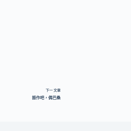
下一
文章
振作吧，偶巴桑