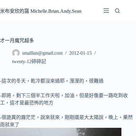
跳
至
米布安欣的窩 Michelle.Brian.Andy.Sean
主
要
內
容
才一月魔咒超多
smalllan@gmail.com
2012-01-15
twenty-12碎碎記
-這次的冬天，乾冷都沒來過耶，溼溼的，很難過
-即將，剩下三個半工作天啦，加油，但是好像要一路吃到收
工，這才是最恐怖的地方
-很詭異的霧茫茫，說來就來，剛剛還是大太陽說，晚上，果然
雨就來了