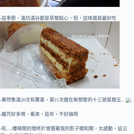
-這季節，滿坑滿谷都是草莓點心，但，這味還是最好吃
-果然集滿20次有驚喜，第21次選在無預警的十三號星期五…
.
-魔咒好多唷，看來，這年，不好過呀
-吼….樓梯間的燈終於會隨著我的影子關和開，太感動，這公