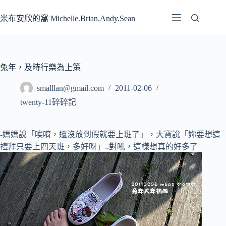
跳
至
米布安欣的窩 Michelle.Brian.Andy.Sean
主
要
內
容
兔年，及時行樂為上策
smalllan@gmail.com
2011-02-06
twenty-11碎碎記
-媽媽說「唉唷，還沒放到假就要上班了」，大寶說「妳要想這
禮拜只要上四天班，多好呀」..對吼，這樣想真的好多了