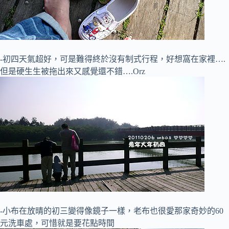
-初四天氣超好，可是難得終於沒有制式行程，好想窩在家裡….
但是硬生生被拖出來又感覺還不錯….Orz
-小布在放晴的初三變得像鏡子一樣，老布也很愛那家奇妙的60
元洗車處，可惜就是要花點時間