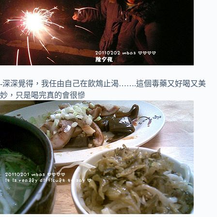
-深深覺得，我任由自己在飲鴆止渴…….這個毒藥又好喝又美
妙，只是喝完真的會很慘