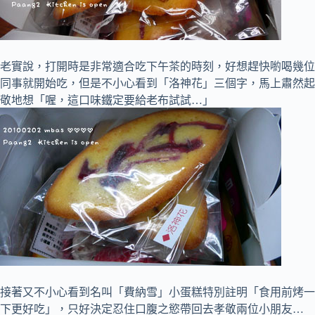
老實說，打開時是非常適合吃下午茶的時刻，好想趕快喲喝幾位
同事就開始吃，但是不小心看到「洛神花」三個字，馬上肅然起
敬地想「喔，這口味鐵定要給老布試試…」
接著又不小心看到名叫「費納雪」小蛋糕特別註明「食用前烤一
下更好吃」，只好決定忍住口腹之慾帶回去孝敬兩位小朋友…