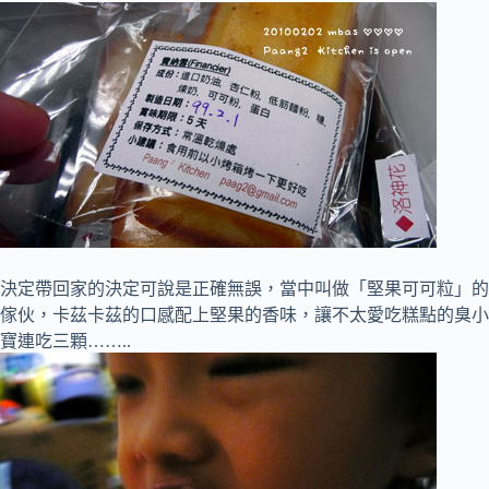
決定帶回家的決定可說是正確無誤，當中叫做「堅果可可粒」的
傢伙，卡茲卡茲的口感配上堅果的香味，讓不太愛吃糕點的臭小
寶連吃三顆……..