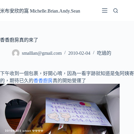
跳
至
米布安欣的窩 Michelle.Brian.Andy.Sean
主
要
內
容
香香廚房真的來了
smalllan@gmail.com
2010-02-04
吃過的
下午收到一個包裹，好開心唷，因為一看字跡就知道是兔阿姨寄
的，期待已久的
香香廚房
真的開始營運了