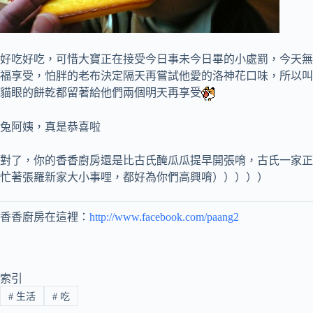
好吃好吃，可惜大寶正在接受今日事未今日畢的小處罰，今天無
福享受，怕胖的老布決定隔天再嘗試他愛的洛神花口味，所以叫
貓眼的餅乾都留著給他們兩個明天再享受
兔阿姨，真是恭喜啦
對了，你的香香廚房還是比古氏醃瓜瓜提早開張唷，古氏一家正
忙著張羅新家大小事哩，都好為你們高興唷）））））
香香廚房在這裡：
http://www.facebook.com/paang2
索引
#
生活
#
吃