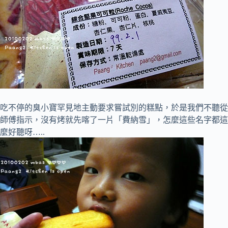
吃不停的臭小寶罕見地主動要求嘗試別的糕點，於是我們不聽從
師傅指示，沒有烤就先喀了一片「費納雪」，怎麼這些名字都這
麼好聽呀…..