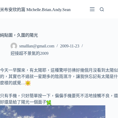
跳
至
米布安欣的窩 Michelle.Brian.Andy.Sean
主
要
內
容
純貼圖，久圍的陽光
smalllan@gmail.com
2009-11-23
迎接超不景氣的2009
今天一早醒來，有太陽耶，這種驚呼彷彿好幾個月沒看到太陽似
的，其實也不過就一星期多的陰雨濕冷，讓我快忘記有太陽是什
麼樣的感覺…
只有手機，只好簡單按一下，偏偏手機要死不活地接觸不良，還
好還是給了陽光一個面子