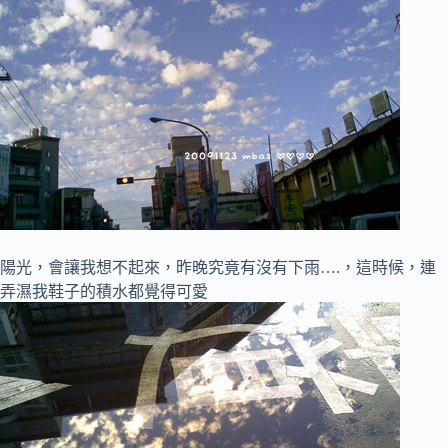
陽光，會讓我想不起來，昨晚究竟有沒有下雨….，這時候，連
弄濕我鞋子的積水都覺得可愛