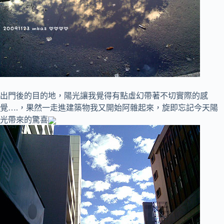
出門後的目的地，陽光讓我覺得有點虛幻帶著不切實際的感
覺….，果然一走進建築物我又開始阿雜起來，旋即忘記今天陽
光帶來的驚喜