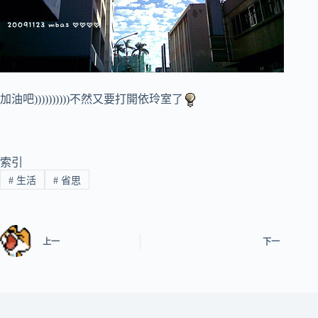
加油吧))))))))))不然又要打開依玲室了
索引
#
生活
#
省思
上一
下一