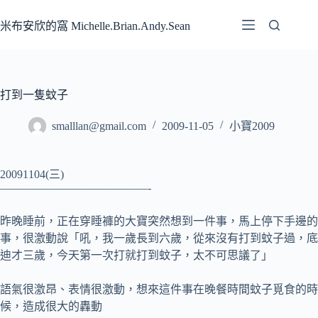
跳
至
米布安欣的窩 Michelle.Brian.Andy.Sean
主
要
內
容
打到一隻蚊子
smalllan@gmail.com
2009-11-05
小寶2009
20091104(三)
—————————————-
昨晚睡前，正在穿睡褲的大寶突然想到一件事，馬上停下手邊的
事，很激動說「吼，我一歲長到六歲，從來沒有打到蚊子過，底
迪才三歲，今天第一次打就打到蚊子，太不可思議了」
語氣很激昂、表情很激動，想來這件事在晚餐時間蚊子覓食的時
候，造成很大的轟動