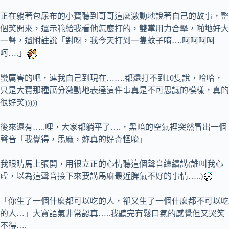
正在躺著包尿布的小寶聽到哥哥這麼激動地說著自己的故事，整
個笑開來，還示範給我看他怎麼打的，雙掌用力合擊，啪地好大
一聲，還附註說「對呀，我今天打到一隻蚊子唷….呵呵呵呵
呵….」
蠻厲害的吧，連我自己到現在…….都還打不到10隻說，哈哈，
只是大寶那種萬分激動地表達這件事真是不可思議的模樣，真的
很好笑)))))
後來還有…..哩，大家都躺平了….，黑暗的空氣裡突然冒出一個
聲音「我覺得，馬麻，妳真的好奇怪唷」
我眼睛馬上張開，用很立正的心情聽這個聲音繼續講(誰叫我心
虛，以為這聲音接下來要講馬麻最近脾氣不好的事情…..)
「你生了一個什麼都可以吃的人，卻又生了一個什麼都不可以吃
的人…」大寶語氣非常認真…..我聽完有鬆口氣的感覺但又哭笑
不得….