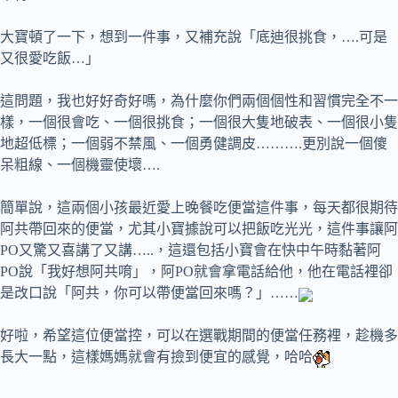
大寶頓了一下，想到一件事，又補充說「底迪很挑食，….可是
又很愛吃飯…」
這問題，我也好好奇好嗎，為什麼你們兩個個性和習慣完全不一
樣，一個很會吃、一個很挑食；一個很大隻地破表、一個很小隻
地超低標；一個弱不禁風、一個勇健調皮……….更別說一個傻
呆粗線、一個機靈使壞….
簡單說，這兩個小孩最近愛上晚餐吃便當這件事，每天都很期待
阿共帶回來的便當，尤其小寶據說可以把飯吃光光，這件事讓阿
PO又驚又喜講了又講…..，這還包括小寶會在快中午時黏著阿
PO說「我好想阿共唷」，阿PO就會拿電話給他，他在電話裡卻
是改口說「阿共，你可以帶便當回來嗎？」……
好啦，希望這位便當控，可以在選戰期間的便當任務裡，趁機多
長大一點，這樣媽媽就會有撿到便宜的感覺，哈哈