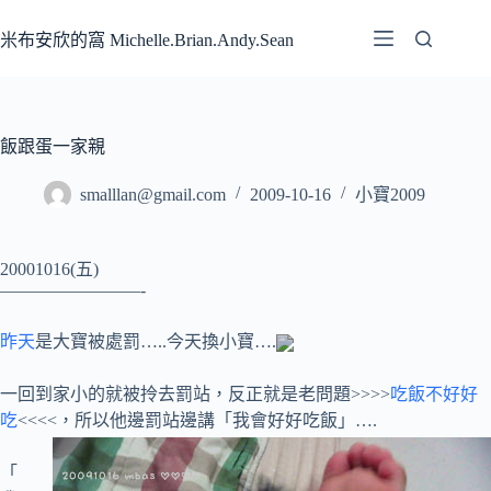
跳
至
米布安欣的窩 Michelle.Brian.Andy.Sean
主
要
內
容
飯跟蛋一家親
smalllan@gmail.com
2009-10-16
小寶2009
20001016(五)
————————-
昨天
是大寶被處罰…..今天換小寶….
一回到家小的就被拎去罰站，反正就是老問題>>>>
吃飯不好好
吃
<<<<，所以他邊罰站邊講「我會好好吃飯」….
「