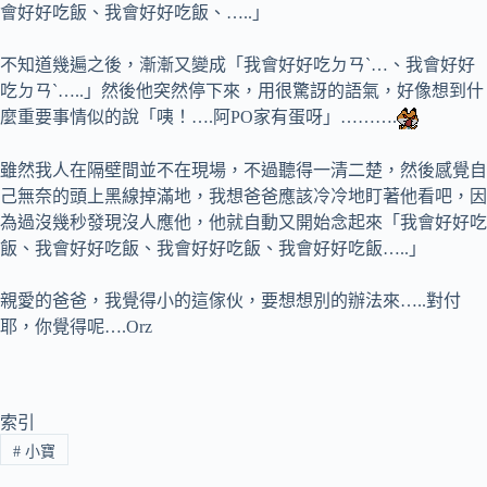
會好好吃飯、我會好好吃飯、…..」
不知道幾遍之後，漸漸又變成「我會好好吃ㄉㄢˋ…、我會好好
吃ㄉㄢˋ…..」然後他突然停下來，用很驚訝的語氣，好像想到什
麼重要事情似的說「咦！….阿PO家有蛋呀」……….
雖然我人在隔壁間並不在現場，不過聽得一清二楚，然後感覺自
己無奈的頭上黑線掉滿地，我想爸爸應該冷冷地盯著他看吧，因
為過沒幾秒發現沒人應他，他就自動又開始念起來「我會好好吃
飯、我會好好吃飯、我會好好吃飯、我會好好吃飯…..」
親愛的爸爸，我覺得小的這傢伙，要想想別的辦法來…..對付
耶，你覺得呢….Orz
索引
#
小寶