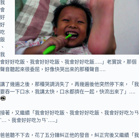
我
會
好
好
吃
飯
、
我
會好好吃飯、我會好好吃飯、我會好好吃飯…..」老實說，那個
聲音聽起來很委屈，好像快哭出來的那種聲音….
講了幾遍之後，那種哭調消失了，再幾遍後他突然停下來，「我
要吞一下口水，我講太快，口水都擠在一起，快流出來了」….
接著，又繼續「我會好好吃飯、我會好好吃飯、我會好好吃ㄉㄢ
ˋ…、我會好好吃ㄉㄢˋ…..」
爸爸聽不下去，花了五分鐘糾正他的發音，糾正完後又繼續「我