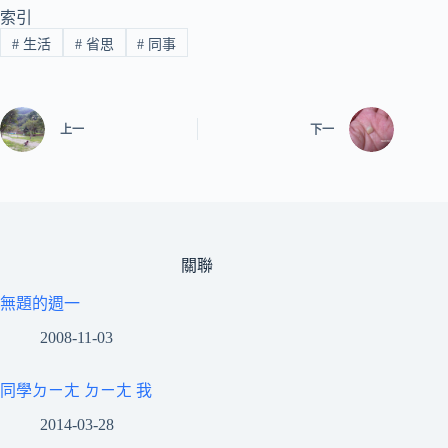
索引
#
生活
#
省思
#
同事
上一
下一
關聯
無題的週一
2008-11-03
同學ㄉㄧㄤ ㄉㄧㄤ 我
2014-03-28