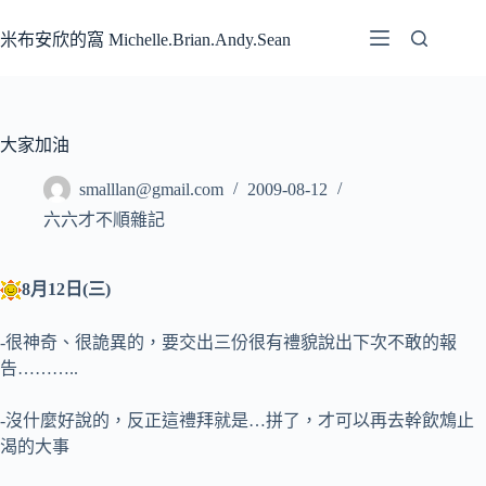
跳
至
米布安欣的窩 Michelle.Brian.Andy.Sean
主
要
內
容
大家加油
smalllan@gmail.com
2009-08-12
六六才不順雜記
8月12日(三)
-很神奇、很詭異的，要交出三份很有禮貌說出下次不敢的報
告………..
-沒什麼好說的，反正這禮拜就是…拼了，才可以再去幹飲鴆止
渴的大事