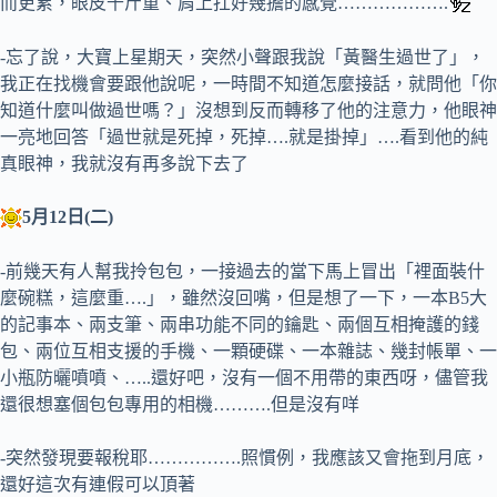
而更累，眼皮千斤重、肩上扛好幾擔的感覺……………….
-忘了說，大寶上星期天，突然小聲跟我說「黃醫生過世了」，
我正在找機會要跟他說呢，一時間不知道怎麼接話，就問他「你
知道什麼叫做過世嗎？」沒想到反而轉移了他的注意力，他眼神
一亮地回答「過世就是死掉，死掉….就是掛掉」….看到他的純
真眼神，我就沒有再多說下去了
5月12日(二)
-前幾天有人幫我拎包包，一接過去的當下馬上冒出「裡面裝什
麼碗糕，這麼重….」，雖然沒回嘴，但是想了一下，一本B5大
的記事本、兩支筆、兩串功能不同的鑰匙、兩個互相掩護的錢
包、兩位互相支援的手機、一顆硬碟、一本雜誌、幾封帳單、一
小瓶防曬噴噴、…..還好吧，沒有一個不用帶的東西呀，儘管我
還很想塞個包包專用的相機……….但是沒有咩
-突然發現要報稅耶…………….照慣例，我應該又會拖到月底，
還好這次有連假可以頂著