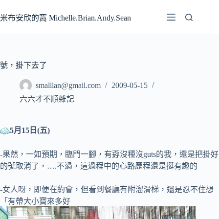
跳
至
米布安欣的窩 Michelle.Brian.Andy.Sean
主
要
內
容
號，掛下去了
smalllan@gmail.com
2009-05-15
六六才不順雜記
5月15日(五)
-果然，一如預期，臨門一腳，有孬沒種沒guts的我，還是把掛好
的號取消了，….不過，這過程中的心路歷程還是挺有趣的
-女人呀，即便在約會，但看到餐廳有附溜滑梯，還是忍不住想
「有帶大小寶來多好