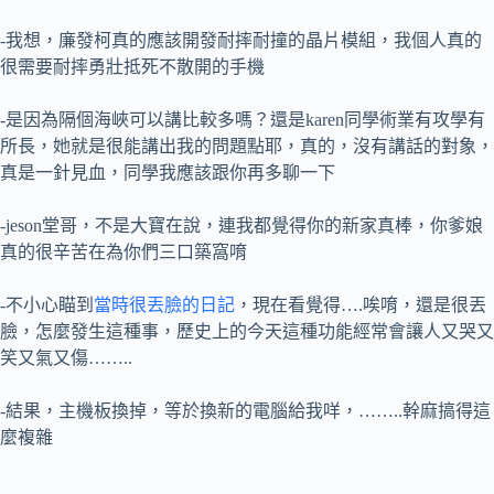
-我想，廉發柯真的應該開發耐摔耐撞的晶片模組，我個人真的
很需要耐摔勇壯抵死不散開的手機
-是因為隔個海峽可以講比較多嗎？還是karen同學術業有攻學有
所長，她就是很能講出我的問題點耶，真的，沒有講話的對象，
真是一針見血，同學我應該跟你再多聊一下
-jeson堂哥，不是大寶在說，連我都覺得你的新家真棒，你爹娘
真的很辛苦在為你們三口築窩唷
-不小心瞄到
當時很丟臉的日記
，現在看覺得….唉唷，還是很丟
臉，怎麼發生這種事，歷史上的今天這種功能經常會讓人又哭又
笑又氣又傷……..
-結果，主機板換掉，等於換新的電腦給我咩，……..幹麻搞得這
麼複雜