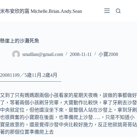
跳
至
米布安欣的窩 Michelle.Brian.Andy.Sean
主
要
內
容
懸崖上的沙灘死魚
smalllan@gmail.com
2008-11-11
小寶2008
20081109／5歲11月.2歲4月
————————————–
又到了只有媽媽跟兩個小孩看家的星期天夜晚，該做的事都做好
了，等著兩個小孩刷牙完畢，大寶動作比較快，拿了牙刷去沙發
中央就定位，但他還沒坐下來，是整個人站在沙發上，拿到牙刷
也很興奮的小寶跟在後面，也準備爬上沙發…..，只是不知道小
寶是故意的，還是覺得沙發中央比較好施力，反正他就挑哥哥站
著的那個位置準備爬上去