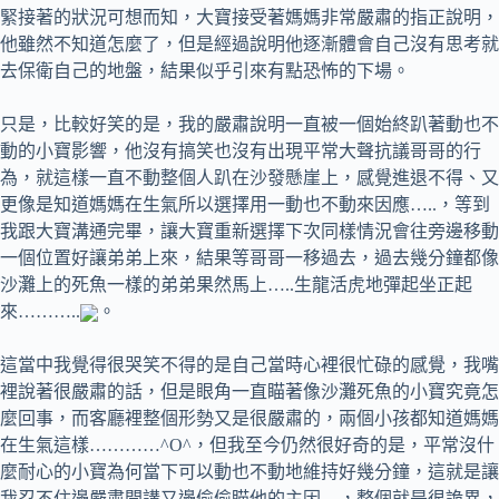
緊接著的狀況可想而知，大寶接受著媽媽非常嚴肅的指正說明，
他雖然不知道怎麼了，但是經過說明他逐漸體會自己沒有思考就
去保衛自己的地盤，結果似乎引來有點恐怖的下場。
只是，比較好笑的是，我的嚴肅說明一直被一個始終趴著動也不
動的小寶影響，他沒有搞笑也沒有出現平常大聲抗議哥哥的行
為，就這樣一直不動整個人趴在沙發懸崖上，感覺進退不得、又
更像是知道媽媽在生氣所以選擇用一動也不動來因應…..，等到
我跟大寶溝通完畢，讓大寶重新選擇下次同樣情況會往旁邊移動
一個位置好讓弟弟上來，結果等哥哥一移過去，過去幾分鐘都像
沙灘上的死魚一樣的弟弟果然馬上…..生龍活虎地彈起坐正起
來………..
。
這當中我覺得很哭笑不得的是自己當時心裡很忙碌的感覺，我嘴
裡說著很嚴肅的話，但是眼角一直瞄著像沙灘死魚的小寶究竟怎
麼回事，而客廳裡整個形勢又是很嚴肅的，兩個小孩都知道媽媽
在生氣這樣…………^O^，但我至今仍然很好奇的是，平常沒什
麼耐心的小寶為何當下可以動也不動地維持好幾分鐘，這就是讓
我忍不住邊嚴肅開講又邊偷偷瞄他的主因…，整個就是很詭異，