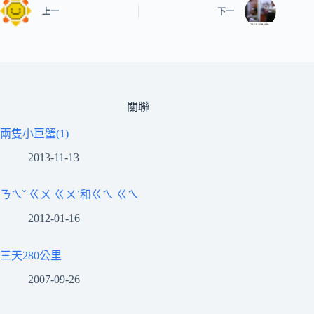
上一
下一
關聯
兩隻小巨蟹(1)
2013-11-13
ㄋㄟˇ ㄍㄨ ㄍㄨ˙和ㄍㄟ ㄍㄟ
2012-01-16
三天280公里
2007-09-26