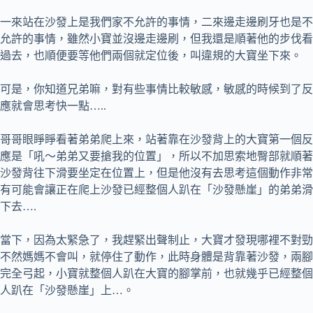
一來站在沙發上是我們家不允許的事情，二來邊走邊刷牙也是不
允許的事情，雖然小寶並沒邊走邊刷，但我還是順著他的步伐看
過去，也順便要等他們兩個就定位後，叫違規的大寶坐下來。
可是，你知道兄弟嘛，對有些事情比較敏感，敏感的時候到了反
應就會思考快一點…..
哥哥眼睜睜看著弟弟爬上來，站著靠在沙發背上的大寶第一個反
應是「吼～弟弟又要搶我的位置」，所以不加思索地臀部就順著
沙發背往下滑要坐定在位置上，但是他沒有去思考這個動作非常
有可能會讓正在爬上沙發已經整個人趴在「沙發懸崖」的弟弟滑
下去….
當下，因為太緊急了，我趕緊出聲制止，大寶才發現哪裡不對勁
不然媽媽不會叫，就停住了動作，此時身體是背靠著沙發，兩腳
完全弓起，小寶就整個人趴在大寶的腳掌前，也就幾乎已經整個
人趴在「沙發懸崖」上…。