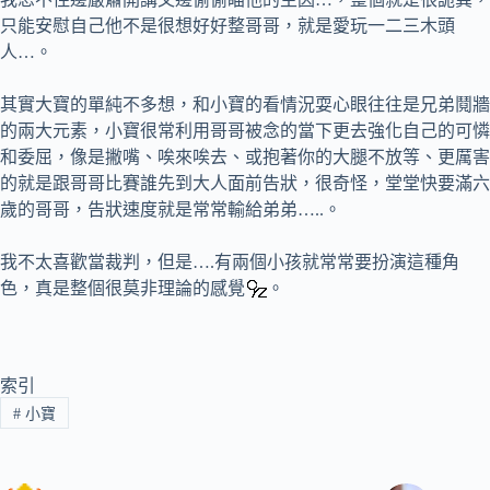
只能安慰自己他不是很想好好整哥哥，就是愛玩一二三木頭
人…。
其實大寶的單純不多想，和小寶的看情況耍心眼往往是兄弟鬩牆
的兩大元素，小寶很常利用哥哥被念的當下更去強化自己的可憐
和委屈，像是撇嘴、唉來唉去、或抱著你的大腿不放等、更厲害
的就是跟哥哥比賽誰先到大人面前告狀，很奇怪，堂堂快要滿六
歲的哥哥，告狀速度就是常常輸給弟弟…..。
我不太喜歡當裁判，但是….有兩個小孩就常常要扮演這種角
色，真是整個很莫非理論的感覺
。
索引
#
小寶