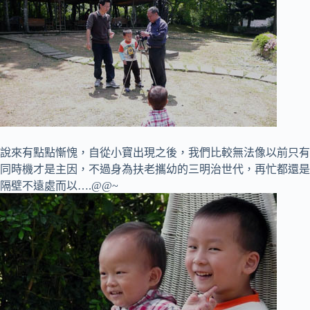
說來有點點慚愧，自從小寶出現之後，我們比較無法像以前只有
同時機才是主因，不過身為扶老攜幼的三明治世代，再忙都還是
隔壁不遠處而以….@@~