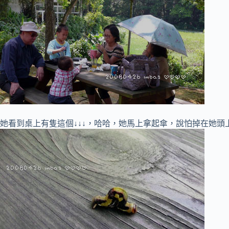
她看到桌上有隻這個↓↓↓，哈哈，她馬上拿起傘，說怕掉在她頭上^