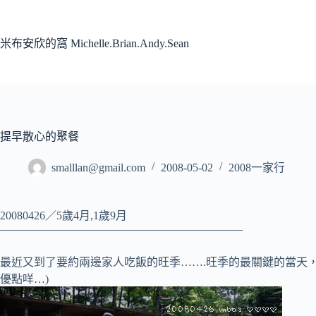
跳
至
主
米布安欣的窩 Michelle.Brian.Andy.Sean
要
內
容
提早散心的聚餐
smalllan@gmail.com
2008-05-02
2008一家行
20080426／5歲4月,1歲9月
—————————————————————–
最近又到了要約兩邊家人吃飯的旺季…….旺季的最關鍵的當天
優點咩…)