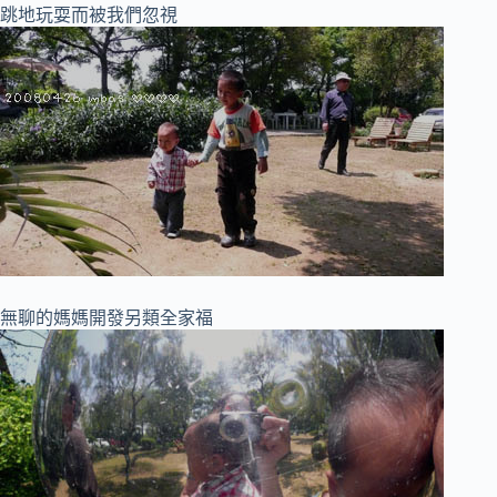
跳地玩耍而被我們忽視
無聊的媽媽開發另類全家福