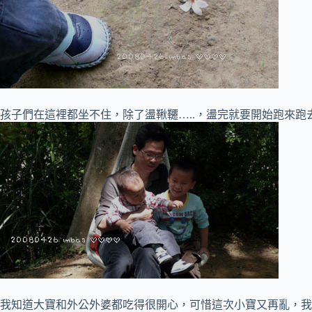
孩子們在這裡都坐不住，除了盪鞦韆…..，盪完就要開始跑來跑
我知道大寶和外公外婆都吃得很開心，可惜這次小寶又再亂，我