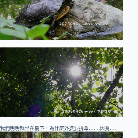
我們明明就坐在樹下，為什麼外婆要撐傘…….因為….