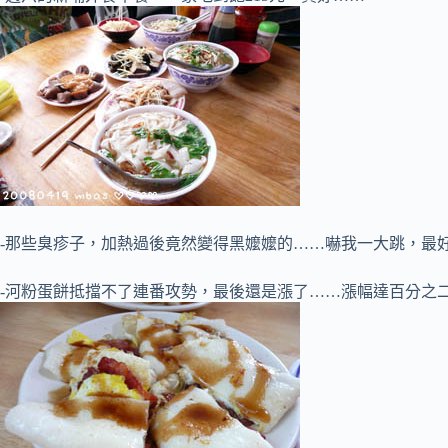
-那些臭疹子，加熱過後竟然變得黑嬤嬤的……嚇我一大跳，最
-河粉蛋餅抵擋不了連番攻勢，最後還是漲了……漲幅達百分之