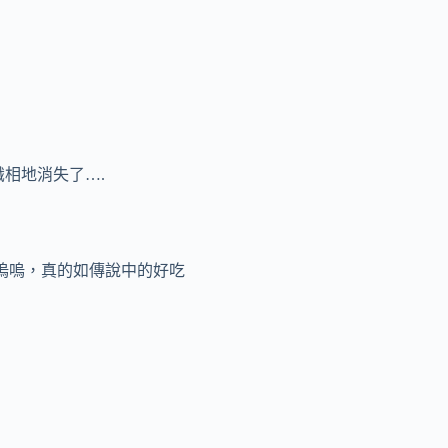
識相地消失了….
嗚嗚，真的如傳說中的好吃