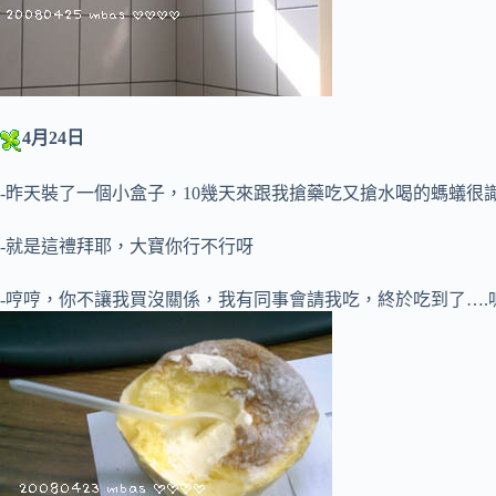
4月24日
-昨天裝了一個小盒子，10幾天來跟我搶藥吃又搶水喝的螞蟻很
-就是這禮拜耶，大寶你行不行呀
-哼哼，你不讓我買沒關係，我有同事會請我吃，終於吃到了….