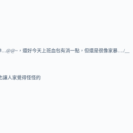
…@@~，還好今天上班血包有消一點，但還是很像家暴…./__
也讓人家覺得怪怪的