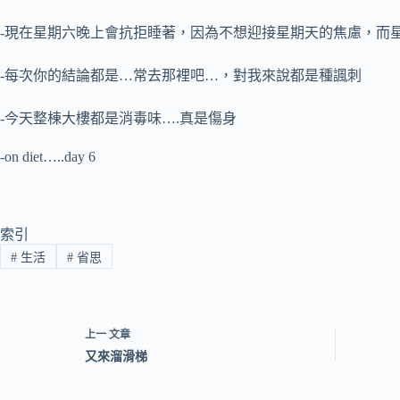
-現在星期六晚上會抗拒睡著，因為不想迎接星期天的焦慮，而
-每次你的結論都是…常去那裡吧…，對我來說都是種諷刺
-今天整棟大樓都是消毒味….真是傷身
-on diet…..day 6
索引
#
生活
#
省思
上一
文章
又來溜滑梯