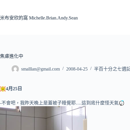
跳
至
主
米布安欣的窩 Michelle.Brian.Andy.Sean
要
內
容
焦慮進化中
smalllan@gmail.com
2008-04-25
半百十分之七週
4月25日
-不會吧，我昨天晚上是蓋被子睡覺耶….這到底什麼怪天氣