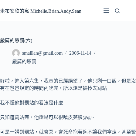
跳
至
米布安欣的窩 Michelle.Brian.Andy.Sean
主
要
內
容
嚴厲的懲罰(六)
smalllan@gmail.com
2006-11-14
嚴厲的懲罰
好啦，進入第六集，我真的已經絕望了，他只剩一口飯，但是沒
有在爸爸規定的時間內吃完，所以還是被拎去罰站
我不懂他對罰站的看法是什麼
只知道罰站完，他還是可以很嘻皮笑臉@@~
可是一講到罰站，就會哭，會死命抱著碗不讓我們拿走，甚至緊