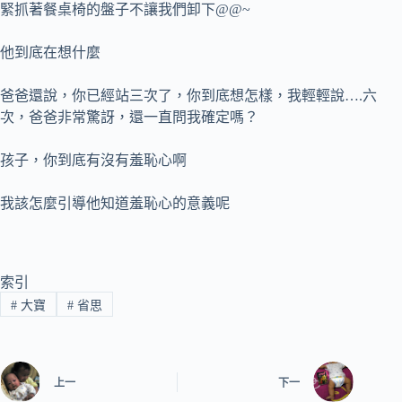
緊抓著餐桌椅的盤子不讓我們卸下@@~
他到底在想什麼
爸爸還說，你已經站三次了，你到底想怎樣，我輕輕說….六
次，爸爸非常驚訝，還一直問我確定嗎？
孩子，你到底有沒有羞恥心啊
我該怎麼引導他知道羞恥心的意義呢
索引
#
大寶
#
省思
上一
下一