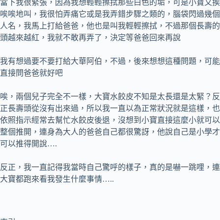
當下我很緊張，因為我想輕輕擦拭那些白色的垢，可是小寶又挨
唉唉地叫，我很怕弄痛它或是我弄錯步驟之類的，腦袋閃過幾個
人名，我馬上打給爸爸，他也是叫我輕輕擦拭，不過那個長壽的
頭越來越紅，我就不敢再弄了，決定等爸爸回來再說
我有想過要不要打給大華阿伯，不過，後來想想這種問題，可能
直接問爸爸就好吧
唉，兩個兒子完全不一樣，大寶水餃皮不知是太長還是太緊？反
正長壽頭從沒有出來過，所以我一直以為正常狀況就是這樣，也
依照指示經常去幫忙水餃皮後退，沒想到小寶直接這麼小就可以
整個推開，連身為大人的爸爸自己都很驚訝，他說自己是小學才
可以推得開說….
反正，我一直記得我當時自己驚呼的樣子，真的是嚇一跳哩，連
大寶都跑來看我發生什麼事情…..