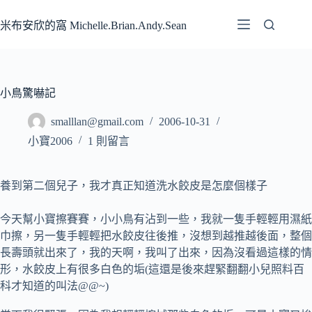
跳
至
米布安欣的窩 Michelle.Brian.Andy.Sean
主
要
內
容
小鳥驚嚇記
smalllan@gmail.com
2006-10-31
小寶2006
1 則留言
養到第二個兒子，我才真正知道洗水餃皮是怎麼個樣子
今天幫小寶擦賽賽，小小鳥有沾到一些，我就一隻手輕輕用濕紙
巾擦，另一隻手輕輕把水餃皮往後推，沒想到越推越後面，整個
長壽頭就出來了，我的天啊，我叫了出來，因為沒看過這樣的情
形，水餃皮上有很多白色的垢(這還是後來趕緊翻翻小兒照料百
科才知道的叫法@@~)