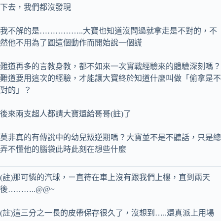
下去，我們都沒發現
我不解的是……………..大寶也知道沒問過就拿走是不對的，不
然他不用為了圓這個動作而開始說一個謊
難道再多的言教身教，都不如來一次實戰經驗來的體驗深刻嗎？
難道要用這次的經驗，才能讓大寶終於知道什麼叫做「偷拿是不
對的」？
後來兩支超人都請大寶還給哥哥(註)了
莫非真的有傳說中的幼兒叛逆期嗎？大寶並不是不聽話，只是總
弄不懂他的腦袋此時此刻在想些什麼
(註)那可憐的汽球，ㄧ直待在車上沒有跟我們上樓，直到兩天
後………..@@~
(註)這三分之一長的皮帶保存很久了，沒想到…..還真派上用場