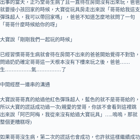
出事的當天，正巧堂哥生病了且一直待在房間沒有出來玩，爸爸
就要接小孩回家的時候，大寶從玩具房走出來說「哥哥給我這支
彈珠超人，我可以帶回家嗎」，爸爸不知道怎麼地就問了一句
「哥哥什麼時候給你的呀」
大寶說「剛剛我們一起玩的時候」
已經習慣哥哥生病就會待在房間不出來的爸爸開始覺得不對勁，
問過奶奶確定哥哥這一天根本沒有下樓來玩之後，爸爸……
生…………….氣……………了
中間經歷一連串的溝通
大寶說哥哥真的給過他紅色彈珠超人，藍色的就不是哥哥給的，
所以大寶的謊話成功過一次(親愛的堂哥，你該不會看到這裡跳
出來說「阿巴阿梅，我從來沒有給過大寶玩具」…..嗚嗚，那就
整個更糟糕呀)
如果哥哥沒生病，第二次的謊話也會成功，也許就這樣繼續成功