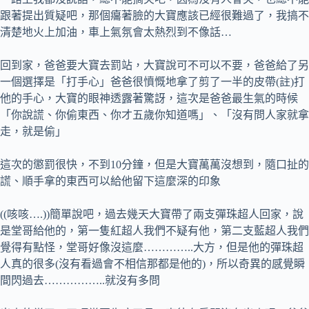
跟著提出質疑吧，那個癟著臉的大寶應該已經很難過了，我搞不
清楚地火上加油，車上氣氛會太熱烈到不像話…
回到家，爸爸要大寶去罰站，大寶說可不可以不要，爸爸給了另
一個選擇是「打手心」爸爸很憤慨地拿了剪了一半的皮帶(註)打
他的手心，大寶的眼神透露著驚訝，這次是爸爸最生氣的時候
「你說謊、你偷東西、你才五歲你知道嗎」、「沒有問人家就拿
走，就是偷」
這次的懲罰很快，不到10分鐘，但是大寶萬萬沒想到，隨口扯的
謊、順手拿的東西可以給他留下這麼深的印象
((咳咳….))簡單說吧，過去幾天大寶帶了兩支彈珠超人回家，說
是堂哥給他的，第一隻紅超人我們不疑有他，第二支藍超人我們
覺得有點怪，堂哥好像沒這麼…………..大方，但是他的彈珠超
人真的很多(沒有看過會不相信那都是他的)，所以奇異的感覺瞬
間閃過去……………..就沒有多問