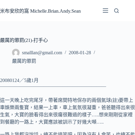
跳
至
米布安欣的窩 Michelle.Brian.Andy.Sean
主
要
內
容
嚴厲的懲罰(21)-打手心
smalllan@gmail.com
2008-01-28
嚴厲的懲罰
20080124／5歲1月
——————————————————————
這一天晚上吃完尾牙，帶著席間特地保存的兩個氣球(註)要帶上
車娛樂兩隻寶，結果一上車，車上氣氛很凝重，爸爸聽得出來很
生氣，大寶的臉看得出來很癟很難過的樣子…..想來剛剛從家裡
到餐廳的一路上，大寶應該被訓示了好幾大噸…..
一路上我都沒說話，總不能搞笑吧，因為沒有人會笑，也總不能