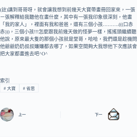
(註)講到哥哥呀，就會讓我想到前幾天大寶帶畫冊回家來，一張
ㄧ張解釋給我聽他在畫什麼，其中有一張我印象很深刻，他畫
「我的家人」，裡面有我和爸爸，還有三個小孩……….(((口赤
赤)))，三個小孩!!!怎麼跟我前幾天做的怪夢一樣，搖搖頭繼續聽
他說，原來最大隻的那個小孩就是堂哥，哈哈，我們還是趁機問
他爺爺奶奶叔叔嬸嬸都去哪了，如果空間夠大我想他下次應該會
把大家都畫進去吧^O^
索引
#
大寶
#
省思
上一
下一