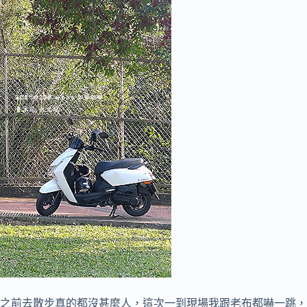
之前去散步真的都沒甚麼人，這次一到現場我跟老布都嚇一跳，