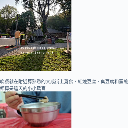
晚餐就在附近算熟悉的大成街上覓食，紅燒豆腐、臭豆腐和蛋煎
都算是這天的小小驚喜