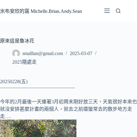
跳
至
米布安欣的窩 Michelle.Brian.Andy.Sean
主
要
內
容
原來這是魯冰花
smalllan@gmail.com
2025-03-07
2025隨處走
20250228(五)
———————————————-
今年的2月最後一天連著3月初周末剛好放三天，天氣很好本來也
就沒安排甚麼計畫的兩個人，就去之前還蠻常去的散步地方走
走….