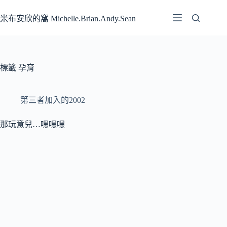
跳
至
米布安欣的窩 Michelle.Brian.Andy.Sean
主
要
內
容
標籤
孕育
第三者加入的2002
那玩意兒…嘿嘿嘿