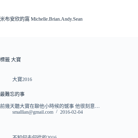
跳
至
主
米布安欣的窩 Michelle.Brian.Andy.Sean
要
內
容
標籤
大寶
大寶2016
最難忘的事
前幾天聽大寶在聊他小時候的憾事 他很刻意…
smalllan@gmail.com
2016-02-04
不知何去何從的2016