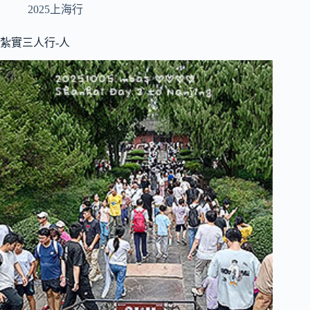
2025上海行
紮實三人行-人