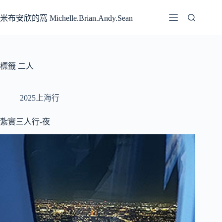
跳
至
米布安欣的窩 Michelle.Brian.Andy.Sean
主
要
內
容
標籤
二人
2025上海行
紮實三人行-夜