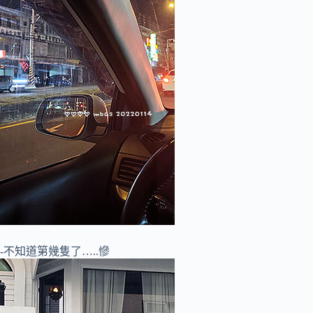
-不知道第幾隻了…..慘