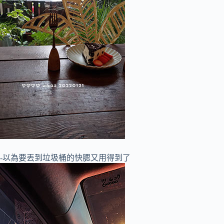
-以為要丟到垃圾桶的快腮又用得到了