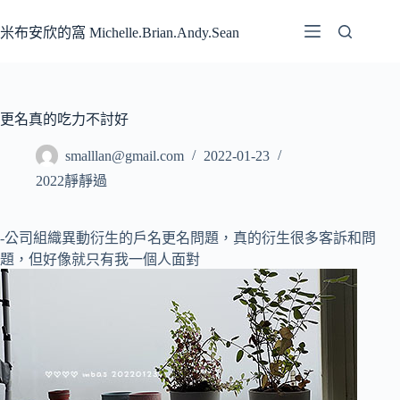
跳
至
米布安欣的窩 Michelle.Brian.Andy.Sean
主
要
內
容
更名真的吃力不討好
smalllan@gmail.com
2022-01-23
2022靜靜過
-公司組織異動衍生的戶名更名問題，真的衍生很多客訴和問
題，但好像就只有我一個人面對