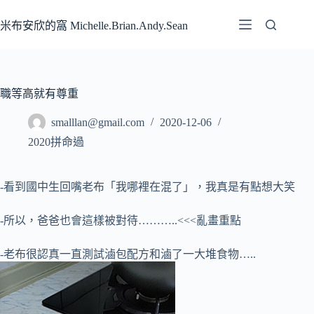
跳
至
米布安欣的窩 Michelle.Brian.Andy.Sean
主
要
內
容
職等高就有尊重
smalllan@gmail.com
2020-12-06
2020拼命過
-看到國中生回嘴老布「我哪裡在混了」，我真是有點想大笑
-所以，爸爸也會這樣被對待………..<<<亂畫重點
-老布很認真一直測試滷包配方和滷了一大堆食物…..