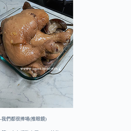
-我們都很捧場(推眼鏡)