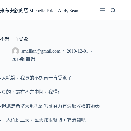
跳
至
米布安欣的窩 Michelle.Brian.Andy.Sean
主
要
內
容
不想一直受驚
smalllan@gmail.com
2019-12-01
2019雜雜過
-大毛說，我真的不想再一直受驚了
-真的，盡在不言中阿，我懂↑
-但還是希望大毛抓到怎麼努力有怎麼收穫的節奏
-一人值班三天，每天都很緊張，算過關吧