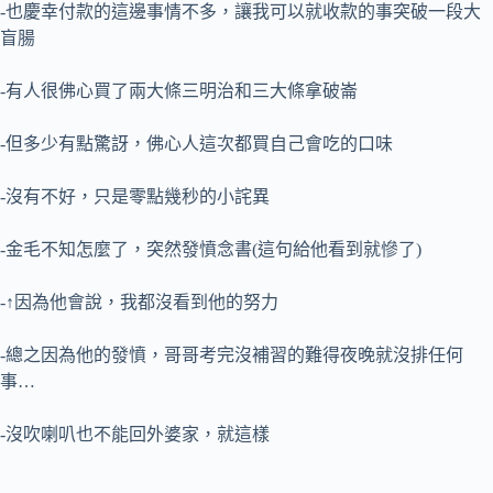
-也慶幸付款的這邊事情不多，讓我可以就收款的事突破一段大
盲腸
-有人很佛心買了兩大條三明治和三大條拿破崙
-但多少有點驚訝，佛心人這次都買自己會吃的口味
-沒有不好，只是零點幾秒的小詫異
-金毛不知怎麼了，突然發憤念書(這句給他看到就慘了)
-↑因為他會說，我都沒看到他的努力
-總之因為他的發憤，哥哥考完沒補習的難得夜晚就沒排任何
事…
-沒吹喇叭也不能回外婆家，就這樣