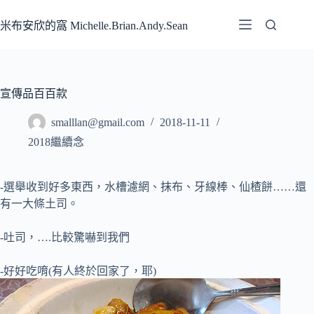
跳
至
米布安欣的窩 Michelle.Brian.Andy.Sean
主
要
內
容
宣傳品百百款
smalllan@gmail.com
2018-11-11
2018繼續念
-選舉收到好多東西
，水槽濾網、抹布、牙線棒、仙楂餅……還
有一大條土司。
-吐司，….比較驚嚇到我們
-好好吃唷(有人終於回家了，耶)