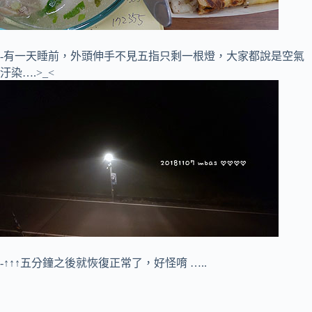
-有一天睡前，外頭伸手不見五指只剩一根燈，大家都說是空氣
汙染….>_<
-↑↑↑五分鐘之後就恢復正常了，好怪唷 …..