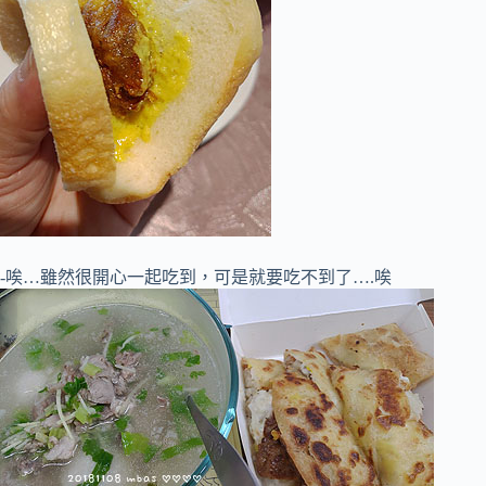
-唉…雖然很開心一起吃到，可是就要吃不到了….唉