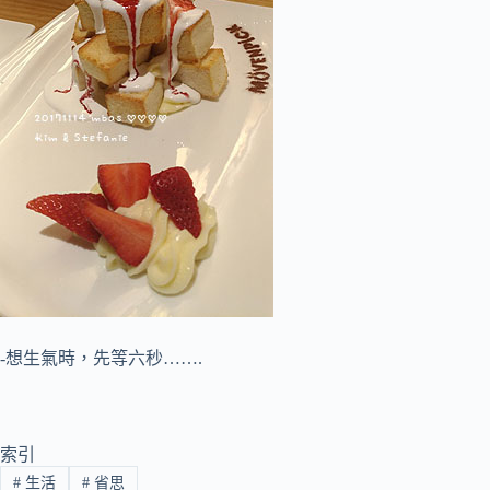
-想生氣時，先等六秒…….
索引
#
生活
#
省思