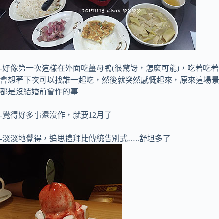
-好像第一次這樣在外面吃薑母鴨(很驚訝，怎麼可能)，吃著吃著
會想著下次可以找誰一起吃，然後就突然感慨起來，原來這場景
都是沒結婚前會作的事
-覺得好多事還沒作，就要12月了
-淡淡地覺得，追思禮拜比傳統告別式…..舒坦多了