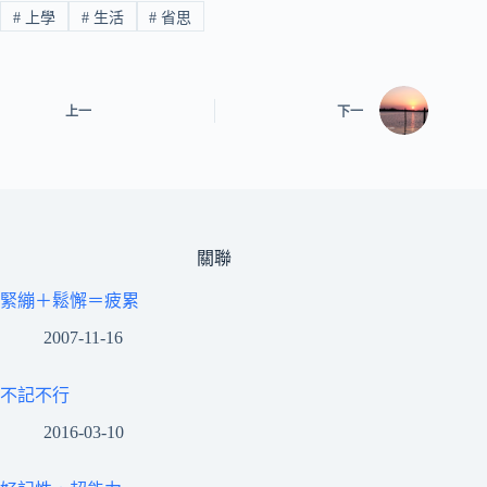
#
上學
#
生活
#
省思
上一
下一
關聯
緊繃＋鬆懈＝疲累
2007-11-16
不記不行
2016-03-10