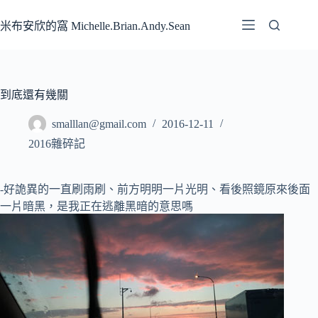
跳
至
米布安欣的窩 Michelle.Brian.Andy.Sean
主
要
內
容
到底還有幾關
smalllan@gmail.com
2016-12-11
2016雜碎記
-好詭異的一直刷雨刷、前方明明一片光明
、看後照鏡原來後面
一片暗黑，是我正在逃離黑暗的意思嗎