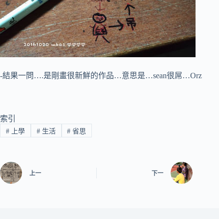
-結果一問….是剛畫很新鮮的作品…意思是…sean很屌…Orz
索引
#
上學
#
生活
#
省思
上一
下一