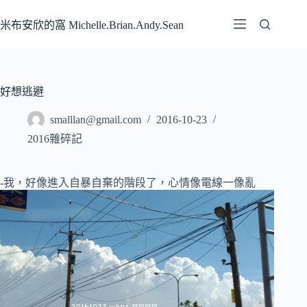
跳
至
米布安欣的窩 Michelle.Brian.Andy.Sean
主
要
內
容
好想逃避
smalllan@gmail.com
2016-10-23
2016雜碎記
-我，好像進入自暴自棄的階段了，心情像電線一像亂