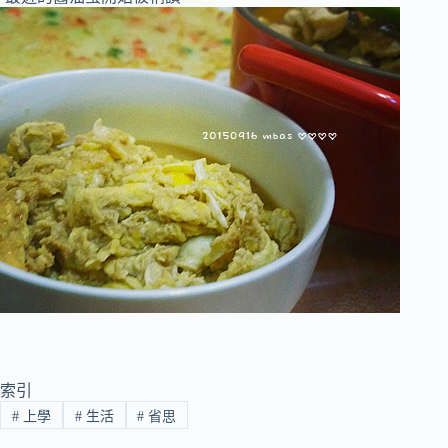
索引
#
上學
#
生活
#
省思