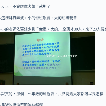
-反正，不會跟你客氣了就對了
-這禮拜真奔波，小的也班親會、大的也班親會
-小的老師依舊話少到千金重，大的….全班才30人，來了23人份家
-說真的，那個…七年級的班親會，六點開始大家都可以是怎樣….
-最近的醬油蛋開始被稱讚