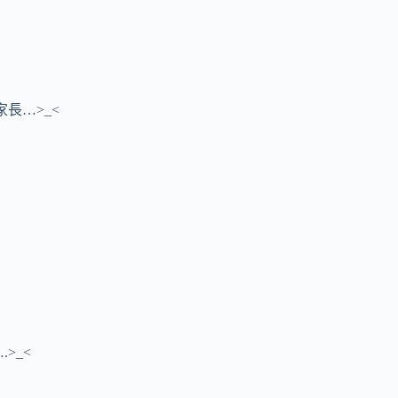
長…>_<
>_<