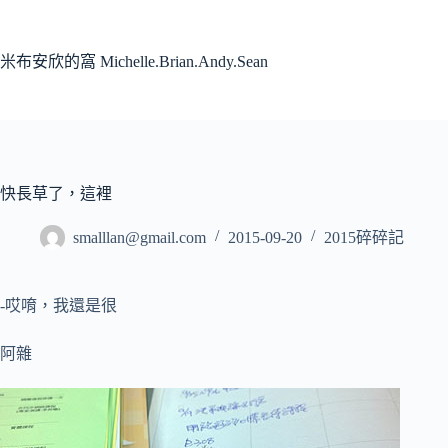
跳
至
主
米布安欣的窩 Michelle.Brian.Andy.Sean
要
內
容
快長草了，這裡
smalllan@gmail.com
2015-09-20
2015碎碎記
-哎唷，我還是很
阿雜