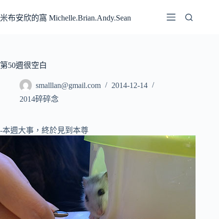
跳
至
米布安欣的窩 Michelle.Brian.Andy.Sean
主
要
內
容
第50週很空白
smalllan@gmail.com
2014-12-14
2014碎碎念
-本週大事，終於見到本尊