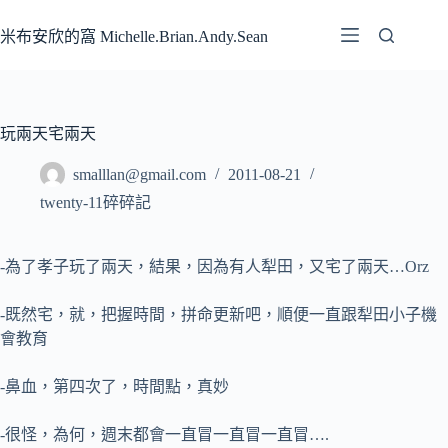
跳
至
米布安欣的窩 Michelle.Brian.Andy.Sean
主
要
內
容
玩兩天宅兩天
smalllan@gmail.com
2011-08-21
twenty-11碎碎記
-為了孝子玩了兩天，結果，因為有人犁田，又宅了兩天…Orz
-既然宅，就，把握時間，拼命更新吧，順便一直跟犁田小子機
會教育
-鼻血，第四次了，時間點，真妙
-很怪，為何，週末都會一直冒一直冒一直冒….