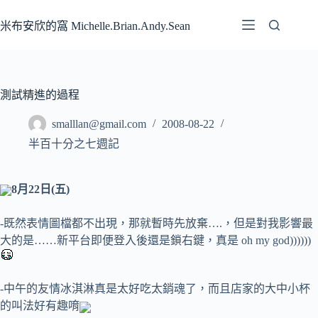
跳
至
米布安欣的窩 Michelle.Brian.Andy.Sean
主
要
內
容
測試精進的過程
smalllan@gmail.com
2008-08-22
半百十分之七週記
8月22日(五)
-既然表情圖檔都不出現，那就暫時先放棄….，但是對我影響最
大的是……新平台即便登入後還是鎖右鍵，真是 oh my god))))))
-中午的友情冰淇淋真是太好吃太銷魂了，而且店家的大中小杯
的叫法好有趣唷