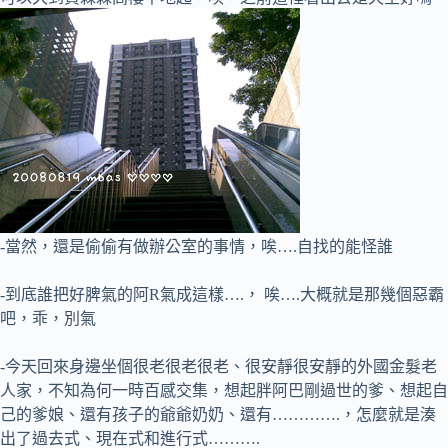
-當然，還是偷偷有做辦公室的事情，唉….自找的能怪誰
-到底誰把好脾氣的阿R氣成這樣….， 唉….大概就是那幾個惡霸
吧，乖，別氣
-今天回來身邊坐個很老很老很老、很安靜很安靜的外國金髮老
人家，不知為何一時百感交集，想起胖阿巴剛過世的爹、想起自
己的爹娘、還有孩子的爺爺奶奶、還有………….，怎麼就是湊
出了過去式、現在式和進行式……….