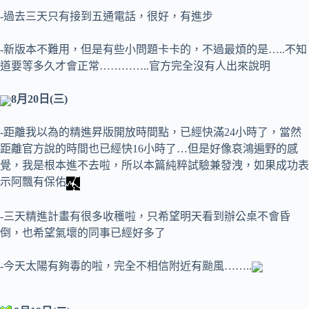
-過去三天只有接到五通電話，很好，有進步
-新版本不難用，但是有些小問題卡卡的，不過最煩的是…..不知
道要等多久才會正常…………..官方完全沒有人出來說明
8月20日(三)
-距離我以為的精進昇版開放時間點，已經快滿24小時了，當然
距離官方說的時間也已經快16小時了…但是好像哀鴻遍野的感
覺，我是根本進不去啦，所以本篇純粹試驗兼發洩，如果成功表
示阿飄有保佑
-三天精進計畫有很多收穫啦，只希望明天看到辦公桌不會昏
倒，也希望氣壞的同事已經好多了
-今天太陽有夠毒的啦，完全不相信附近有颱風……..