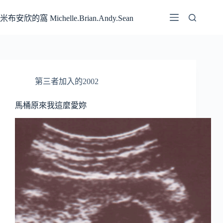
跳
至
米布安欣的窩 Michelle.Brian.Andy.Sean
主
要
內
容
第三者加入的2002
馬桶原來我這麼愛妳