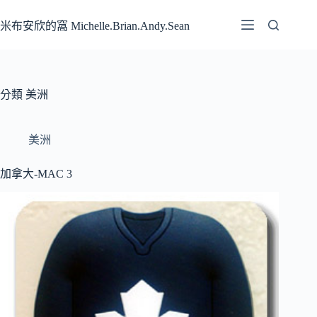
跳
至
米布安欣的窩 Michelle.Brian.Andy.Sean
主
要
內
容
分類
美洲
美洲
加拿大-MAC 3