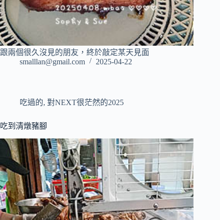
跟兩個很久沒見的朋友，終於敲定某天見面
smalllan@gmail.com
2025-04-22
吃過的
,
對NEXT很茫然的2025
吃到清燉豬腳