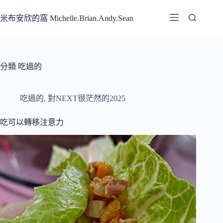
跳
至
米布安欣的窩 Michelle.Brian.Andy.Sean
主
要
內
容
分類
吃過的
吃過的
,
對NEXT很茫然的2025
吃可以轉移注意力