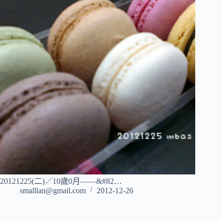
20121225(二)／10歲0月——&#82…
smalllan@gmail.com
2012-12-26