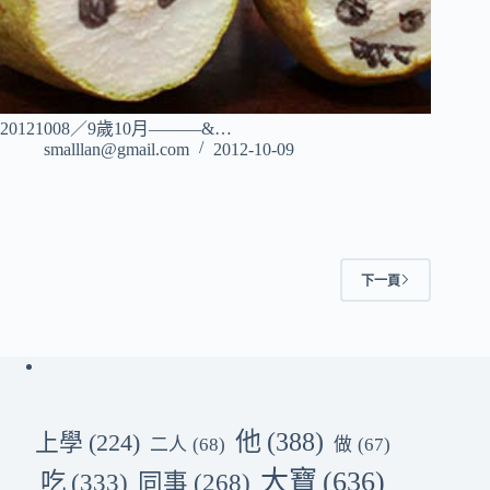
20121008／9歲10月———&…
smalllan@gmail.com
2012-10-09
下一頁
他
(388)
上學
(224)
二人
(68)
做
(67)
大寶
(636)
吃
(333)
同事
(268)