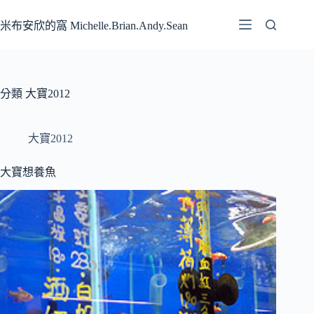
跳
至
米布安欣的窩 Michelle.Brian.Andy.Sean
主
要
內
容
分類
大寶2012
大寶2012
大寶想養魚