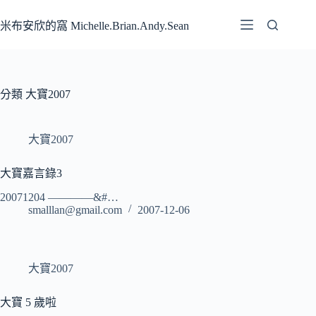
跳
至
米布安欣的窩 Michelle.Brian.Andy.Sean
主
要
內
容
分類
大寶2007
大寶2007
大寶嘉言錄3
20071204 ————&#…
smalllan@gmail.com
2007-12-06
大寶2007
大寶 5 歲啦