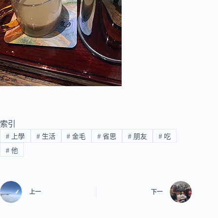
索引
#
上學
#
生活
#
金毛
#
省思
#
朋友
#
吃
#
他
上一
下一