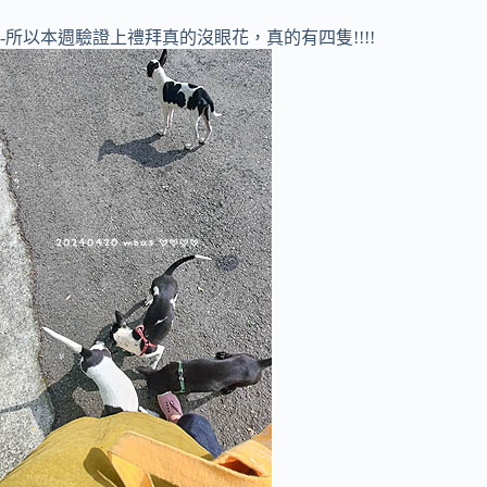
-所以本週驗證上禮拜真的沒眼花，真的有四隻!!!!