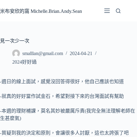
跳
至
米布安欣的窩 Michelle.Brian.Andy.Sean
主
要
內
容
見一次少一次
smalllan@gmail.com
2024-04-21
2024好好過
-週日的線上面試，感覺沒回答得很好，他自己應該也知道
-就真的好好當作試金石，希望對接下來的台灣面試有幫助
-本週的理財補課，莫名其妙被嚴厲斥責(我完全無法理解老師在
生甚麼氣)
-質疑到我的決定和原則，會讓很多人討厭，這也太誇張了吧