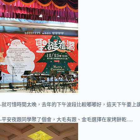
-就可惜時間太晚，去年的下午波段比較嘟嘟好，這天下午要上課
-平安夜跟同學聚了個會，大毛有跟、金毛選擇在家烤餅乾….