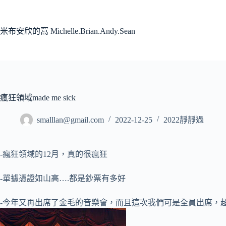
跳
至
主
米布安欣的窩 Michelle.Brian.Andy.Sean
要
內
容
瘋狂領域made me sick
smalllan@gmail.com
2022-12-25
2022靜靜過
-瘋狂領域的12月，真的很瘋狂
-單據憑證如山高….都是鈔票有多好
-今年又再出席了金毛的音樂會，而且這次我們可是全員出席，