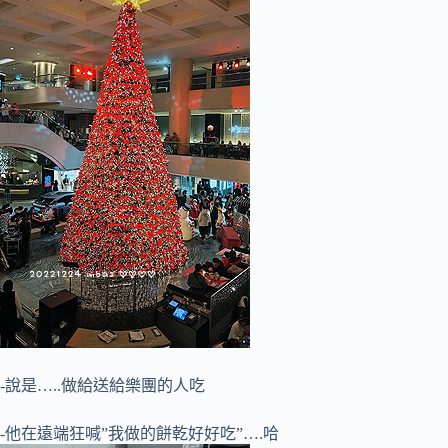
-說是…..做給送給樂團的人吃
-他在遠端狂喊”我做的餅乾好好吃”….哈