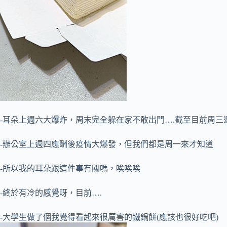
-耳朵上週六大爆炸，周末完全躲在家不敢出門….截至目前周三
-辦公室上週四應酬後疫情大爆發，但我們都是周一來才知道
-所以我的耳朵跟這件事有關嗎，唉唉唉
-終於有冷的感覺呀，目前….
-大學生做了個我覺得看起來很厲害的鐵鍋餅(應該也很好吃吧)