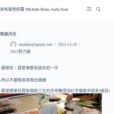
跳
至
米布安欣的窩 Michelle.Brian.Andy.Sean
主
要
內
容
焦躁月份
smalllan@gmail.com
2023-12-10
2023努力過
-要相信，甚麼事都有過去的一天
-所以不要輕易表現出情緒
-算是簡單狂賀有個高三生的月考難得沒紅字還進步超多(遠目)