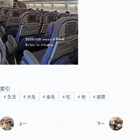
索引
#
生活
#
大毛
#
金毛
#
吃
#
他
#
故障
上一
下一