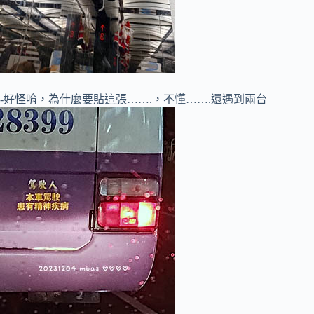
-好怪唷，為什麼要貼這張…….，不懂…….還遇到兩台