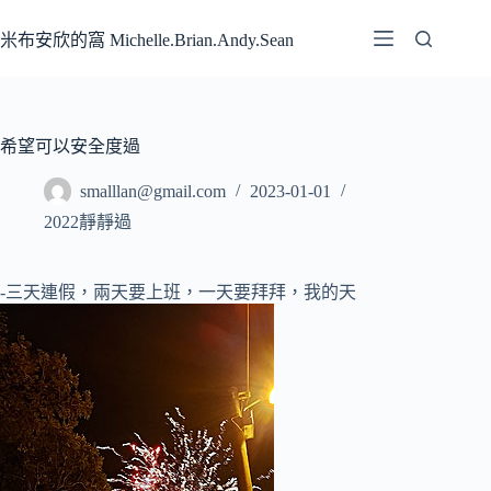
跳
至
米布安欣的窩 Michelle.Brian.Andy.Sean
主
要
內
容
希望可以安全度過
smalllan@gmail.com
2023-01-01
2022靜靜過
-三天連假，兩天要上班，一天要拜拜，我的天