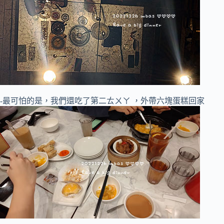
-最可怕的是，我們還吃了第二ㄊㄨㄚ ，外帶六塊蛋糕回家