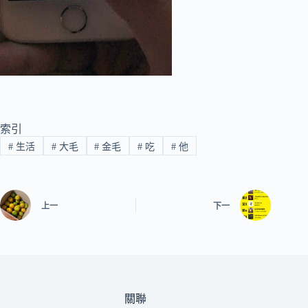
索引
#
生活
#
大毛
#
金毛
#
吃
#
他
上一
下一
關聯