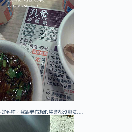
-好難唷，我跟老布想假裝會都沒辦法….