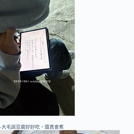
-大毛說豆腐好好吃，還真會煮