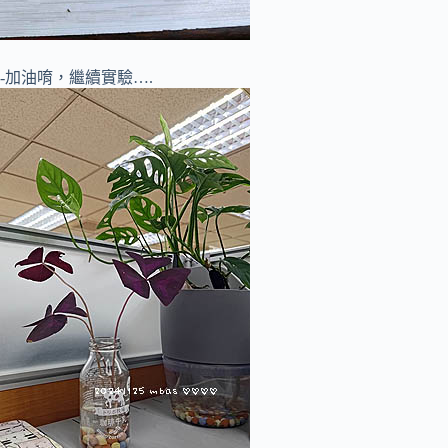
-加油唷，繼續實驗….