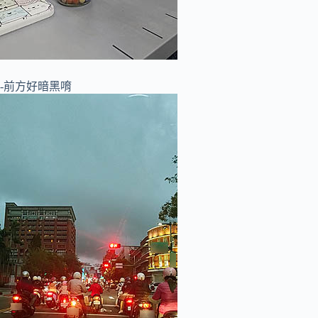
-前方好暗黑唷