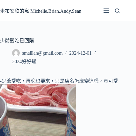
跳
至
米布安欣的窩 Michelle.Brian.Andy.Sean
主
要
內
容
少爺愛吃已回購
smalllan@gmail.com
2024-12-01
2024好好過
-少爺愛吃，再晚也要來，只是店名怎麼變這樣，真可愛