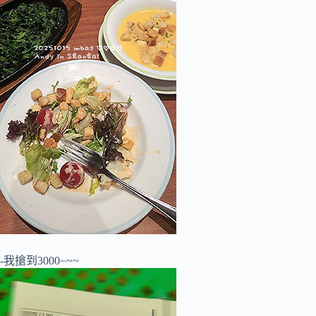
-我搶到3000
~
~~