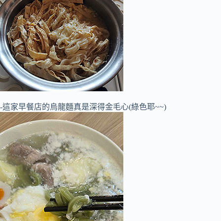
-這家早餐店的烏龍麵真是深得金毛心(綠色耶~~)