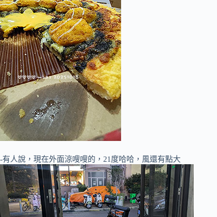
-有人說，現在外面涼嗖嗖的，21度哈哈，風還有點大