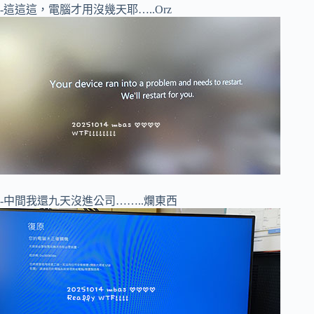
-這這這，電腦才用沒幾天耶…..Orz
-中間我還九天沒進公司……..爛東西